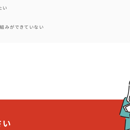
たい
る
組みができていない
さい