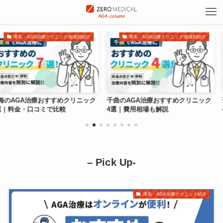
クリニック地域別紹介
薄毛・AGA治療クリニック地域別紹介
薄毛・AGA
すすめクリニック
千曲のAGA治療おすすめクリニック
蒲郡のAGA治
で比較
4選｜費用相場も解説
4選｜オンライ
– Pick Up-
薄毛・AGA治療クリニック紹介