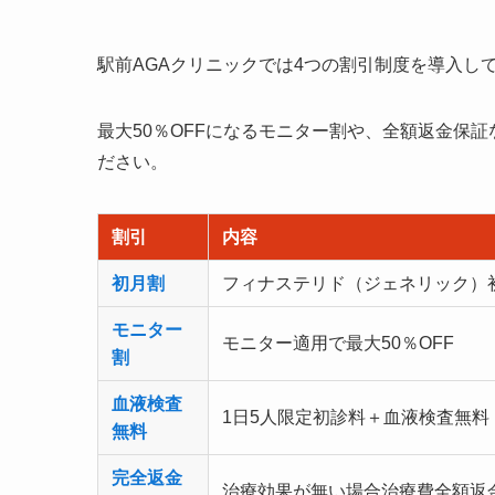
駅前AGAクリニックでは4つの割引制度を導入し
最大50％OFFになるモニター割や、全額返金保
ださい。
割引
内容
初月割
フィナステリド（ジェネリック）初月
モニター
モニター適用で最大50％OFF
割
血液検査
1日5人限定初診料＋血液検査無料
無料
完全返金
治療効果が無い場合治療費全額返