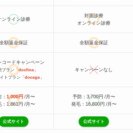
対面診療
オンライン診療
オンライン診療
全額返金保証
全額返金保証
ンコードキャンペーン
キャンペーンなし
防プラン「
docfina
」
イトプラン「
docaga
」
防：
1,000円
/月〜
予防：3,700円 /月〜
：1,861円 /月〜
発毛：16,800円 /月〜
公式サイト
公式サイト