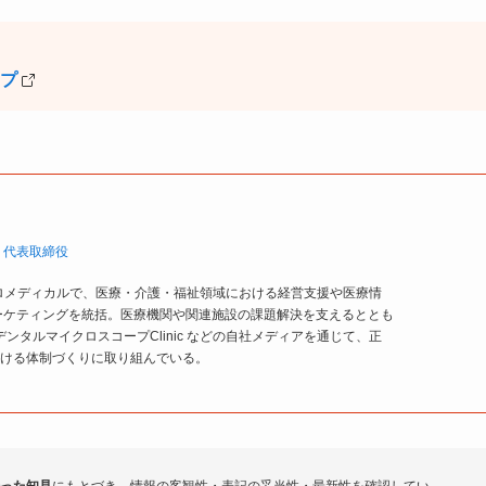
ンプ
 代表取締役
ゼロメディカルで、医療・介護・福祉領域における経営支援や医療情
ーケティングを統括。医療機関や関連施設の課題解決を支えるととも
ell／デンタルマイクロスコープClinic などの自社メディアを通じて、正
ける体制づくりに取り組んでいる。
った知見
にもとづき、情報の客観性・表記の妥当性・最新性を確認してい