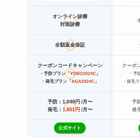
オンライン診療
対面診療
全額返金保証
クーポンコードキャンペーン
クーポ
・予防プラン「
YOBO2024C
」
・予
・発毛プラン「
AGA2024C
」
・発毛ラ
予防：
1,049円 /月
〜
予
発毛：
1,851円
/月
〜
発毛
公式サイト