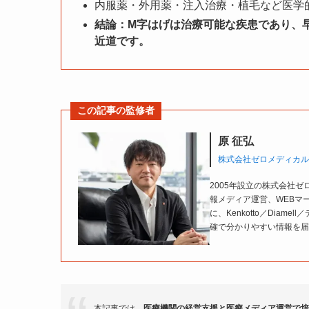
内服薬・外用薬・注入治療・植毛など医学
結論：M字はげは治療可能な疾患であり、
近道です。
この記事の監修者
原 征弘
株式会社ゼロメディカル
2005年設立の株式会社
報メディア運営、WEBマ
に、Kenkotto／Diam
確で分かりやすい情報を届
本記事では、
医療機関の経営支援と医療メディア運営で培