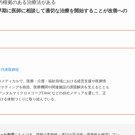
的根拠のある治療法がある
早期に医師に相談して適切な治療を開始することが改善への
 代表取締役
ゼロメディカルで、医療・介護・福祉領域における経営支援や医療情
ーケティングを統括。医療機関や関連施設の課題解決を支えるととも
ell／デンタルマイクロスコープClinic などの自社メディアを通じて、正
ける体制づくりに取り組んでいる。
った知見
にもとづき、情報の客観性・表記の妥当性・最新性を確認してい