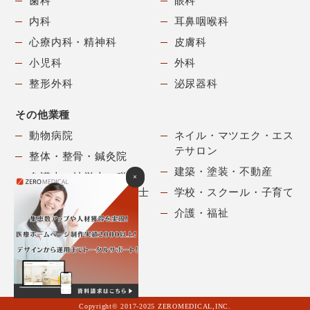
歯科
眼科
内科
耳鼻咽喉科
心療内科・精神科
皮膚科
小児科
外科
整形外科
泌尿器科
その他業種
動物病院
ネイル・マツエク・
エス
テサロン
整体・整骨・鍼灸院
建築・塗装・不動産
弁護士・社労士・税理
×
士・
司法書士・行政書士
学校・スクール・子育て
美容院・美容室
介護・福祉
Copyright© 2017-2025 ZEROMEDICAL,INC.