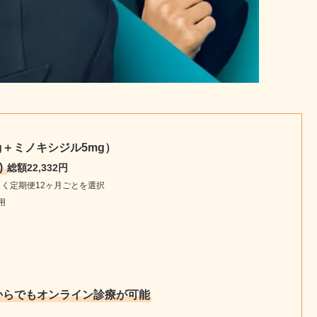
＋ミノキシジル5mg）
)
総額22,332円
く定期便12ヶ月ごとを選択
用
からでもオンライン診療が可能