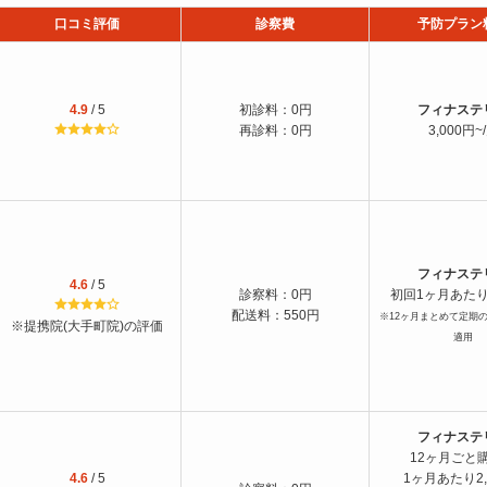
口コミ評価
診察費
予防プラン
4.9
/ 5
初診料：0円
フィナステ
再診料：0円
3,000円~
フィナステ
4.6
/ 5
診察料：0円
初回1ヶ月あたり1
配送料：550円
※12ヶ月まとめて定期
※提携院(大手町院)の評価
適用
フィナステ
12ヶ月ごと
4.6
/ 5
1ヶ月あたり2,