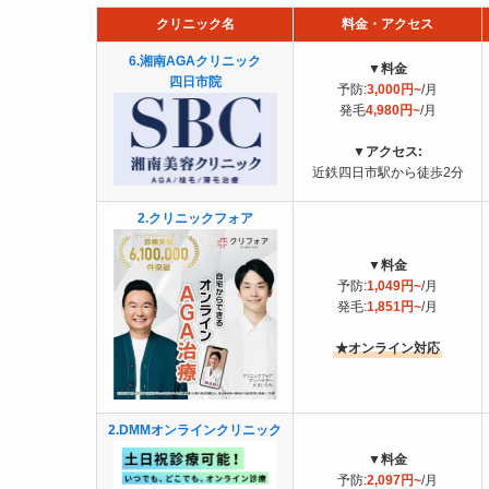
クリニック名
料金・アクセス
6.湘南AGAクリニック
▼
料金
四日市院
予防:
3,000円~
/月
発毛
4,980円~
/月
▼
アクセス:
近鉄四日市駅から徒歩2分
2.クリニックフォア
▼
料金
予防:
1,049円~
/月
発毛:
1,851円~
/月
★オンライン対応
2.DMMオンラインクリニック
▼
料金
予防:
2,097円~
/月