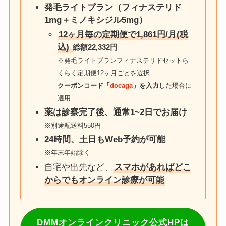
発毛ライトプラン（フィナステリド
1mg＋ミノキシジル5mg）
12ヶ月毎の定期便で1,861円/月(税
込)
総額22,332円
※発毛ライトプランフィナステリドセットら
くらく定期便12ヶ月ごとを選択
クーポンコード「
docaga
」を入力
した場合に
適用
薬は診察完了後、通常1~2日でお届け
※別途配送料550円
24時間、土日もWeb予約が可能
※年末年始除く
自宅や出先など、
スマホがあればどこ
からでもオンライン診療が可能
DMMオンラインクリニック公式HPは