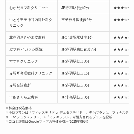
おかだ皮フ科クリニック
JR赤羽駅徒歩2分
★★★☆☆ 3
いとう王子神谷内科外科ク
王子神谷駅徒歩2分
★★★☆☆ 3
リニック
北赤羽さきやま皮膚科
JR北赤羽駅徒歩1分
★★★★☆ 3
皮フ科 イガラシ医院
JR赤羽駅東口徒歩7分
★★★☆☆ 3
すずきクリニック
JR赤羽駅徒歩8分
★★★☆☆ 3
赤羽耳鼻咽喉科クリニック
JR赤羽駅徒歩1分
★★★☆☆ 3
赤羽台診療所
JR赤羽駅徒歩8分
★★★☆☆ 3
十条さくら皮膚科
JR十条駅徒歩3分
★★★☆☆ 3
※料金は税込価格
※予防プランは「フィナステリド or デュタステリド」、発毛プランは「フィナステ
リド or デュタステリド」＋「ミノキシジル」が処方されるプランを記載
※口コミ評価はGoogleマップの評価を引用(2025年09月)