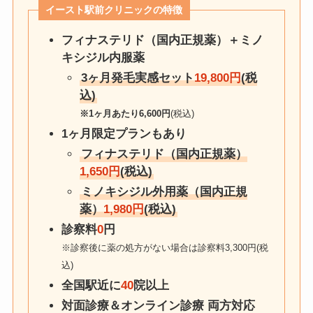
イースト駅前クリニック
の特徴
フィナステリド（国内正規薬）＋ミノ
キシジル内服薬
3ヶ月発毛実感セット
19,800円
(税
込)
※1ヶ月あたり6,600円
(税込)
1ヶ月限定プランもあり
フィナステリド（国内正規薬）
1,650円
(税込)
ミノキシジル外用薬（国内正規
薬）
1,980円
(税込)
診察料
0
円
※診察後に薬の処方がない場合は診察料3,300円(税
込)
全国駅近に
40
院以上
対面診療＆オンライン診療 両方対応