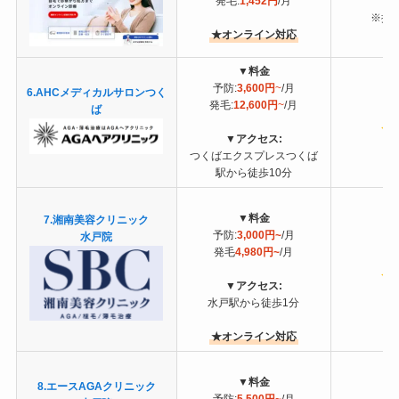
発毛:
1,452円
/月
※提
★オンライン対応
▼
料金
予防:
3,600円
~
/月
6.AHCメディカルサロンつく
発毛:
12,600円
~
/月
ば
▼
アクセス:
つくばエクスプレスつくば
駅から徒歩10分
▼
料金
7.
湘南美容クリニック
予防:
3,000円~
/月
水戸院
発毛
4,980円~
/月
▼
アクセス:
水戸駅から徒歩1分
★オンライン対応
▼
料金
8.
エースAGAクリニック
予防:
5,500円~
/月