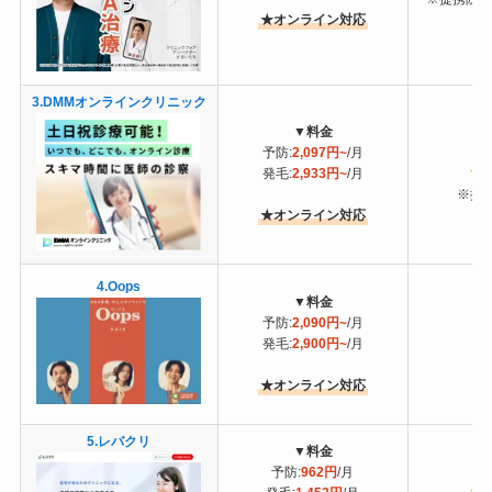
★オンライン対応
3.DMMオンラインクリニック
▼
料金
予防:
2,097円~
/月
4
発毛:
2,933円~
/月
※提
★オンライン対応
4.Oops
▼
料金
予防:
2,090円~
/月
発毛:
2,900円~
/月
★オンライン対応
5.レバクリ
▼
料金
予防:
962円
/月
4