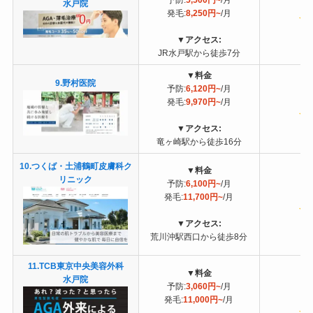
水戸院
発毛:
8,250円~
/月
▼
アクセス:
JR水戸駅から徒歩7分
▼
料金
9.野村医院
予防:
6,120円~
/月
発毛:
9,970円~
/月
▼
アクセス:
竜ヶ崎駅から徒歩16分
10.つくば・土浦鶴町皮膚科ク
▼
料金
リニック
予防:
6,100円~
/月
発毛:
11,700円~
/月
▼
アクセス:
荒川沖駅西口から徒歩8分
11.TCB東京中央美容外科
▼
料金
水戸院
予防:
3,060円~
/月
発毛:
11,000円~
/月