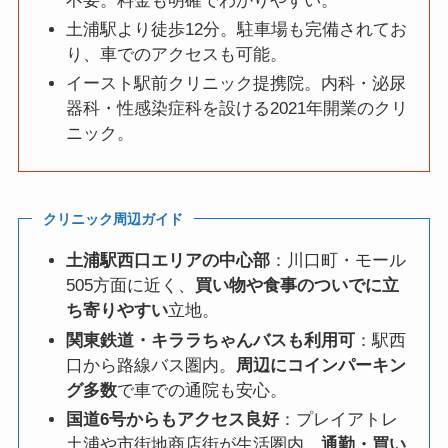
不要。料金も明確でわかりやすい。
土浦駅より徒歩12分。駐車場も完備されてお
り、車でのアクセスも可能。
イースト駅前クリニック提携院。内科・泌尿
器科・性感染症科を設ける2021年開業のクリ
ニック。
クリニック周辺ガイド
土浦駅西口エリアの中心部
：川口町・モール
505方面に近く、
買い物や食事のついでに立
ち寄りやすい
立地。
関東鉄道・キララちゃんバスも利用可
：駅西
口から路線バス圏内。
周辺にコインパーキン
グ多数
で車での通院も安心。
国道6号からもアクセス良好
：プレイアトレ
土浦や市街地商店街が生活圏内。
通勤・買い