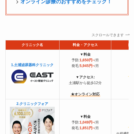
オンライン診療のおすすめをチェック！
スクロールできます
クリニック名
料金・アクセス
口
▼
料金
予防:
1,650円~
/月
1.土浦泌尿器科クリニック
発毛:
5,945円~
/月
▼
アクセス:
土浦駅から徒歩12分
★オンライン対応
2.クリニックフォア
▼
料金
予防:
1,049円~
/月
4
発毛:
1,851円~
/月
※提携院(