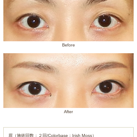
Before
After
眉（施術回数：２回/Colorbase：Irish Moss）